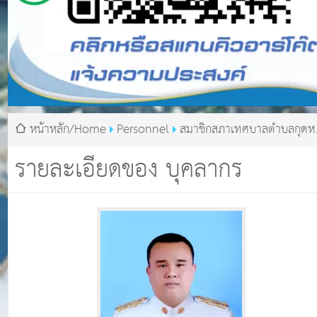
หน้าหลัก/Home
Personnel
สมาชิกสภาเทศบาลตำบลกุดหว
นายอดิศร รามางกูร
รายละเอียดของ บุคลากร