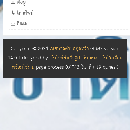
ที่อยู่
โทรศัพท์
อีเมล
Copyright © 2024
เทศบาลตำบลกุดหว้า
GCMS Version
14.0.1 designed by
เว็บไซต์สำเร็จรูป เว็บ อบต. เว็บโรงเรียน
พร้อมใช้งาน
page process
0.4743
วินาที (
19
quries.)