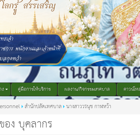
าง
คู่มือการให้บริการ
ผลงาน/กิจกรรมเทศบาล
ดาวน์โห
ersonnel
สำนักปลัดเทศบาล
นางสาววรนุช กาฬหว้า
ของ บุคลากร