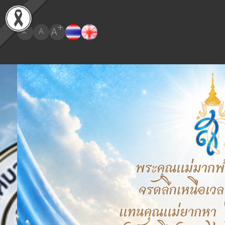
+
A
-
A
A