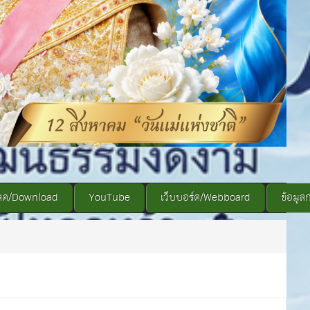
ลด/Download
YouTube
เว็บบอร์ด/Webboard
ข้อมูล