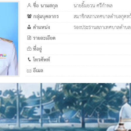
ชื่อ นามสกุล
นายยิ้มยวน ศรีกำพล
กลุ่มบุคลากร
สมาชิกสภาเทศบาลตำบลกุดหว
ตำแหน่ง
รองประธานสภาเทศบาลตำบลก
รายละเอียด
ที่อยู่
โทรศัพท์
อีเมล