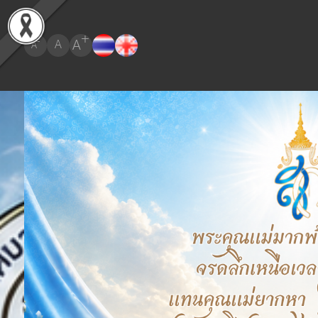
+
A
-
A
A