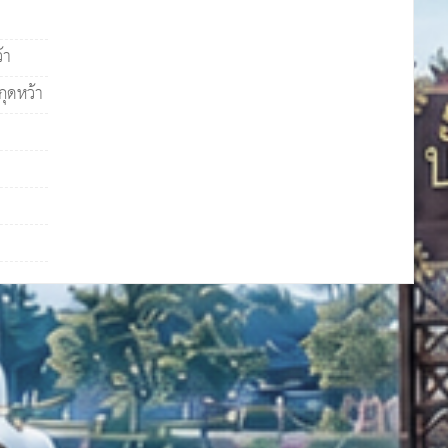
้า
ุดหว้า