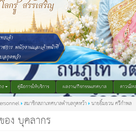
าง
คู่มือการให้บริการ
ผลงาน/กิจกรรมเทศบาล
ดาวน์โห
ersonnel
สมาชิกสภาเทศบาลตำบลกุดหว้า
นายยิ้มยวน ศรีกำพล
ของ บุคลากร