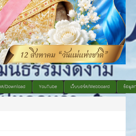
ลด/Download
YouTube
เว็บบอร์ด/Webboard
ข้อมูล