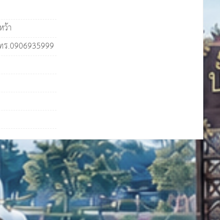
หว้า
โทร.0906935999