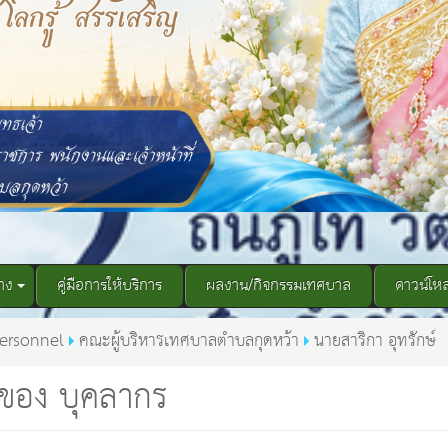
าง
คู่มือการให้บริการ
ผลงาน/กิจกรรมเทศบาล
ดาวน์โห
ersonnel
คณะผู้บริหารเทศบาลตำบลกุดหว้า
นายสาริกา อุทรักษ์
ของ บุคลากร