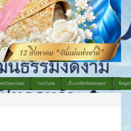
ลด/Download
YouTube
เว็บบอร์ด/Webboard
ข้อมูล