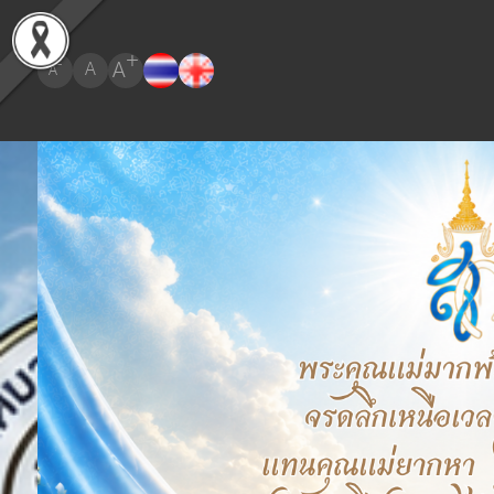
+
A
-
A
A