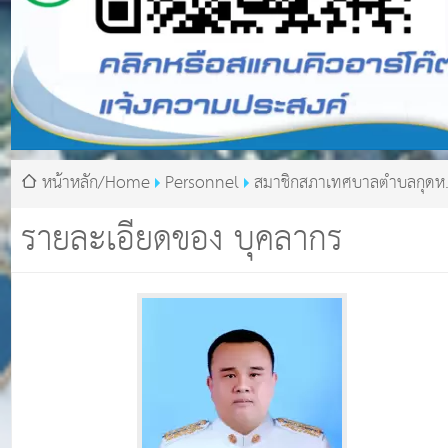
หน้าหลัก/Home
Personnel
สมาชิกสภาเทศบาลตำบลกุดหว
นายอดิศร รามางกูร
รายละเอียดของ บุคลากร