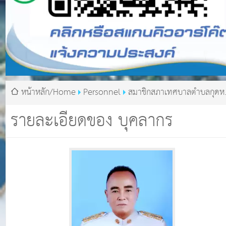
หน้าหลัก/Home
Personnel
สมาชิกสภาเทศบาลตำบลกุดหว
นายเวทยา ปัตลา
รายละเอียดของ บุคลากร