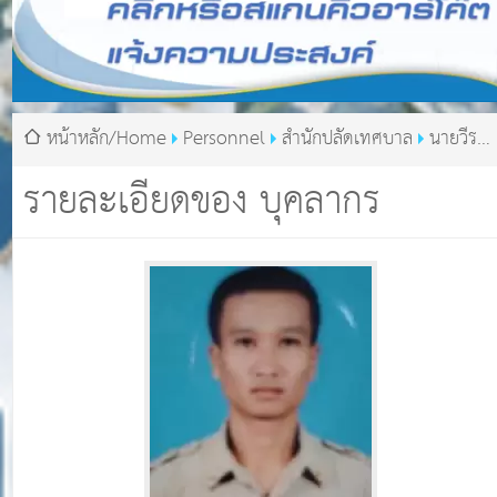
หน้าหลัก/Home
Personnel
สำนักปลัดเทศบาล
นายวีระ
พงษ์ แย้มไสย
รายละเอียดของ บุคลากร