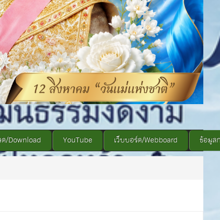
ลด/Download
YouTube
เว็บบอร์ด/Webboard
ข้อมูล