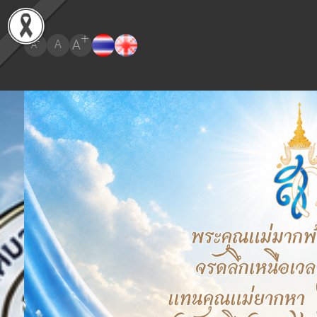
+
A
-
A
A