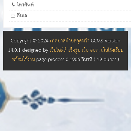
โทรศัพท์
อีเมล
Copyright © 2024
เทศบาลตำบลกุดหว้า
GCMS Version
14.0.1 designed by
เว็บไซต์สำเร็จรูป เว็บ อบต. เว็บโรงเรียน
พร้อมใช้งาน
page process
0.1906
วินาที (
19
quries.)