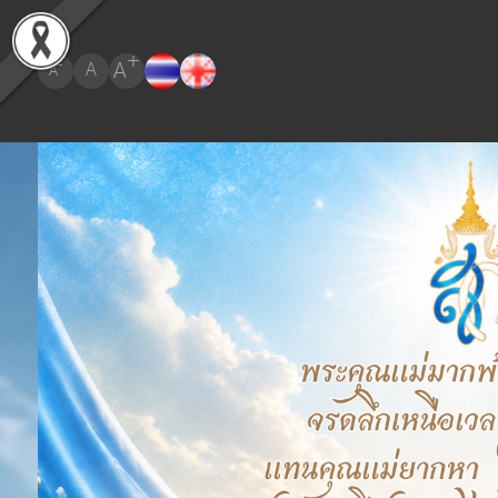
+
A
-
A
A