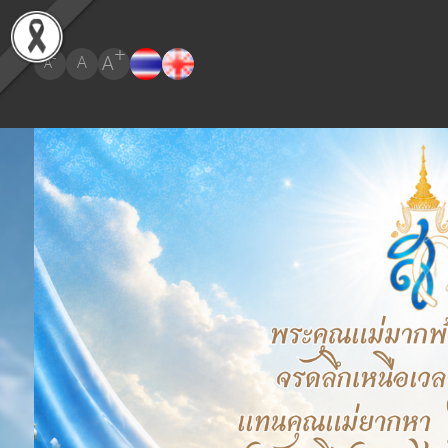
+
A
-
A
A