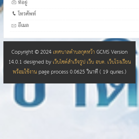
ที่อยู่
โทรศัพท์
อีเมล
Copyright © 2024
เทศบาลตำบลกุดหว้า
GCMS Version
14.0.1 designed by
เว็บไซต์สำเร็จรูป เว็บ อบต. เว็บโรงเรียน
พร้อมใช้งาน
page process
0.0625
วินาที (
19
quries.)