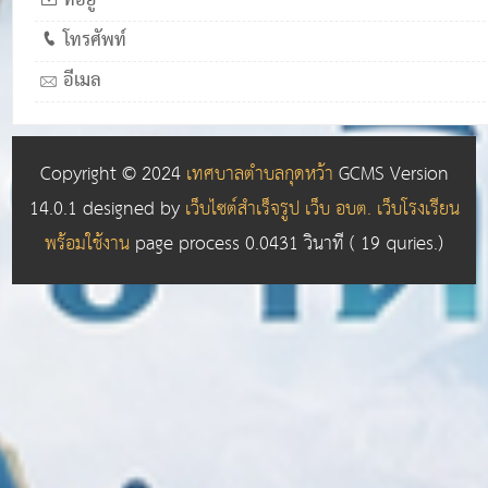
ที่อยู่
โทรศัพท์
อีเมล
Copyright © 2024
เทศบาลตำบลกุดหว้า
GCMS Version
14.0.1 designed by
เว็บไซต์สำเร็จรูป เว็บ อบต. เว็บโรงเรียน
พร้อมใช้งาน
page process
0.0431
วินาที (
19
quries.)