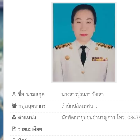
ชื่อ นามสกุล
นางสาวรุ่งนภา ปัตลา
กลุ่มบุคลากร
สำนักปลัดเทศบาล
ตำแหน่ง
นักพัฒนาชุมชนชำนาญการ โทร. 084
รายละเอียด