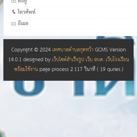
ที่อยู่
โทรศัพท์
อีเมล
Copyright © 2024
เทศบาลตำบลกุดหว้า
GCMS Version
14.0.1 designed by
เว็บไซต์สำเร็จรูป เว็บ อบต. เว็บโรงเรียน
พร้อมใช้งาน
page process
2.117
วินาที (
19
quries.)