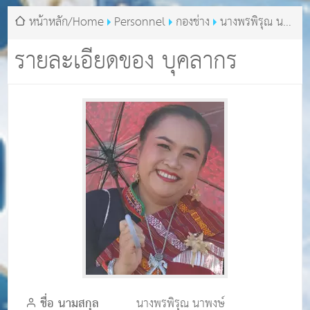
หน้าหลัก/Home
Personnel
กองช่าง
นางพรพิรุณ นา
พงษ์
รายละเอียดของ บุคลากร
ชื่อ นามสกุล
นางพรพิรุณ นาพงษ์