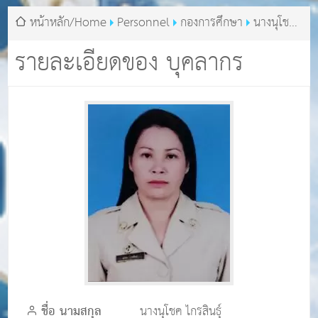
หน้าหลัก/Home
Personnel
กองการศึกษา
นางนุโชค
ไกรสินธุ์
รายละเอียดของ บุคลากร
ชื่อ นามสกุล
นางนุโชค ไกรสินธุ์