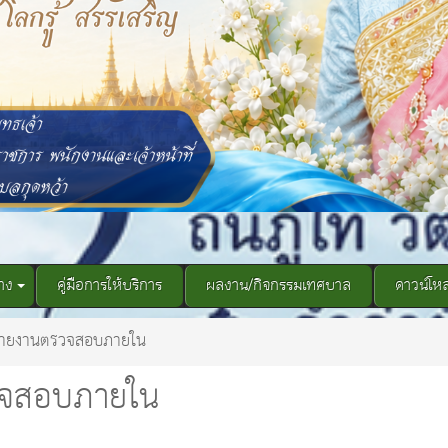
าง
คู่มือการให้บริการ
ผลงาน/กิจกรรมเทศบาล
ดาวน์โห
ายงานตรวจสอบภายใน
วจสอบภายใน