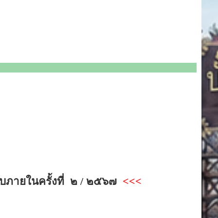
ภายในครั้งที่ ๒ / ๒๕๖๗
<<<