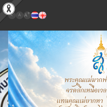
+
A
-
A
A