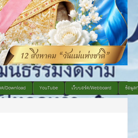
ลด/Download
YouTube
เว็บบอร์ด/Webboard
ข้อมูล