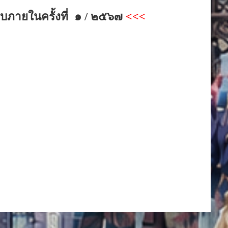
ภายในครั้งที่ ๑ / ๒๕๖๗
<<<